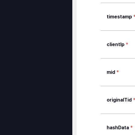
timestamp
clientIp
*
mid
*
originalTid
hashData
*