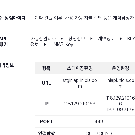
D
상점아이디
계약 완료 여부, 사용 가능 지불 수단 등은 계약담당자
API
가맹점관리자
상점정보
계약정보
KE
▶
▶
▶
칭키
정보
INIAPI Key
▶
화벽정보
항목
스테이징환경
운영환경
stginiapi.inicis.co
iniapi.inicis.co
URL
m
m
118.129.210.16
IP
118.129.210.153
6
183.109.71.79
PORT
443
연결방향
OUTBOUND