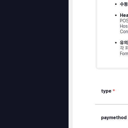
수동
He
POS
Host
Con
유의
각 
For
type
*
paymethod