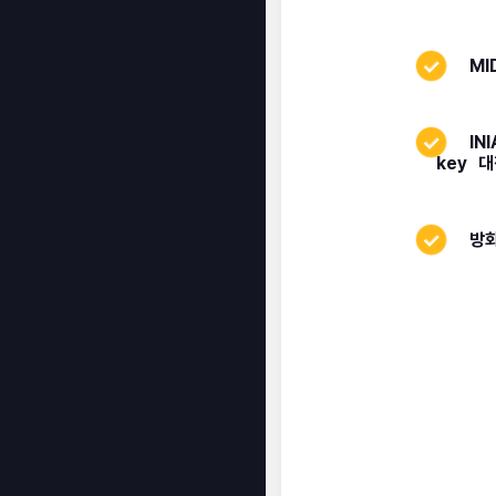
MI
INI
key
대
방