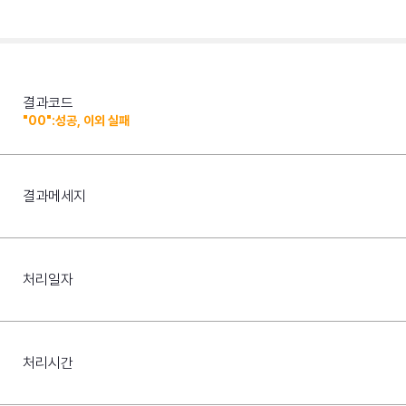
결과코드
"00":성공, 이외 실패
결과메세지
처리일자
처리시간