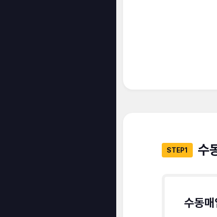
수
STEP1
수동매