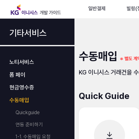
일반결제
빌링(
기타서비스
수동매입
※ 별도 
노티서비스
KG 이니시스 거래건을 수
폼 페이
현금영수증
Quick Guide
수동매입
Quickguide
연동 준비하기
1-1. 수동매입 요청