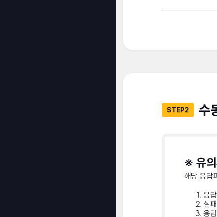
수
STEP2
※ 유
해당 응답
응답
실패
응