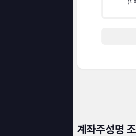
(계
계좌주성명 