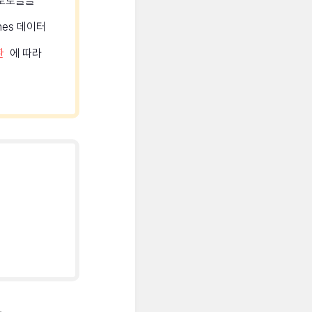
프로토콜을
ones 데이터
환
에 따라