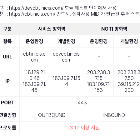
계 : https://devcbt.inicis.com/ 모듈 테스트 단계에서 사용
계 : https://cbt.inicis.com/ 반드시, 실제사용 MID 가 발급된 후 테스
구분
서비스 방화벽
NOTI 방화벽
항목
운영환경
개발환경
운영환경
개발환경
cbt.inicis.c
devcbt.inicis.
URL
-
-
om
com
118.129.21
203.238.3
203.238.
0.46
183.109.71.15
7.15
7.50
IP
183.109.71.
4
183.109.71.
39.115.212
46
153
200
PORT
443
연결방향
OUTBOUND
INBOUND
프로토콜
TLS 1.2 이상 지원