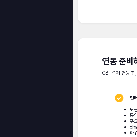
연동 준비
CBT결제 연동 전
인
모
동일
주요
ch
하위