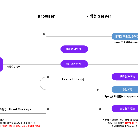
Browser
가맹점 Server
결제창 호출(인증요청
https://{도메인}/cbta
결제창 띄우기
승인결과 전송
지불수단 선택
인증결과 전송
Return Url 로 이동
승인요청
https://{도메인}/cbtapprove
승인결과 전송
 응답 : Thank You Page
 경우
* 편의점 결제의 경우, 실제 입금완료
한 편의점으로 입금받을 준비가 된 것
Client가 지정한
NOTIURL
 완료된 상태가 아님(상품발송되면 안됨)
입금기한까지 미입금 시, 