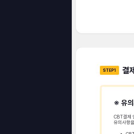
결
STEP1
※ 유
CBT결제 
유의사항을