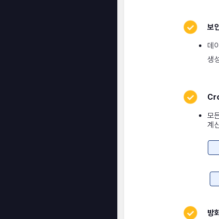
보안
데이
생
Cr
모
계산
방